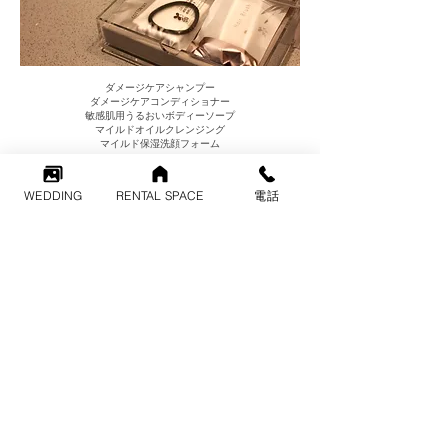
ダメージケアシャンプー
ダメージケアコンディショナー
敏感肌用うるおいボディーソープ
マイルドオイルクレンジング
マイルド保湿洗顔フォーム
ふき取り化粧水
発酵導入化粧水
WEDDING
RENTAL SPACE
電話
敏感肌用化粧水 高保湿
敏感肌用乳液 高保湿
​※上記内容はすべて無印良品
​綿棒・コットン・ヘアゴム・くし
Panasonic ヘアードライヤー ナノケアEH-NA9M
1階フロア