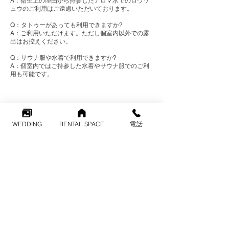
A：衛生上の理由から持参したアロマ水でのロウリ
ュウのご利用はご遠慮いただいております。
Q：タトゥーがあっても利用できますか?
A：ご利用いただけます。ただし個室内以外での露
出はお控えください。
Q：サウナ服や水着で利用できますか?
A：個室内ではご持参した水着やサウナ服でのご利
用も可能です。
写真・動画撮影時のルール
WEDDING
RENTAL SPACE
電話
Q：写真・動画を撮影しても良いですか?
A：室内であればご自由に撮影可能です。
ただし撮影した写真や動画について、以下の点にご
注意ください。
・スタッフや他のご利用者様が写っている写真や動
画を無断でブログやSNSなどに投稿することは、肖
像権の侵害にあたるおそれがありますので、ご注意
ください。
・営業活動や広告・勧誘・販売物作成などの営業目
的に無断で（当社の認めたものを除きます。）使用